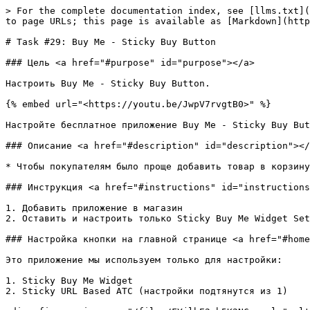
> For the complete documentation index, see [llms.txt](
to page URLs; this page is available as [Markdown](http
# Task #29: Buy Me ‑ Sticky Buy Button

### Цель <a href="#purpose" id="purpose"></a>

Настроить Buy Me ‑ Sticky Buy Button.

{% embed url="<https://youtu.be/JwpV7rvgtB0>" %}

Настройте бесплатное приложение Buy Me - Sticky Buy But
### Описание <a href="#description" id="description"></
* Чтобы покупателям было проще добавить товар в корзину
### Инструкция <a href="#instructions" id="instructions
1. Добавить приложение в магазин

2. Оставить и настроить только Sticky Buy Me Widget Set
### Настройка кнопки на главной странице <a href="#home
Это приложение мы используем только для настройки:

1. Sticky Buy Me Widget

2. Sticky URL Based ATC (настройки подтянутся из 1)
