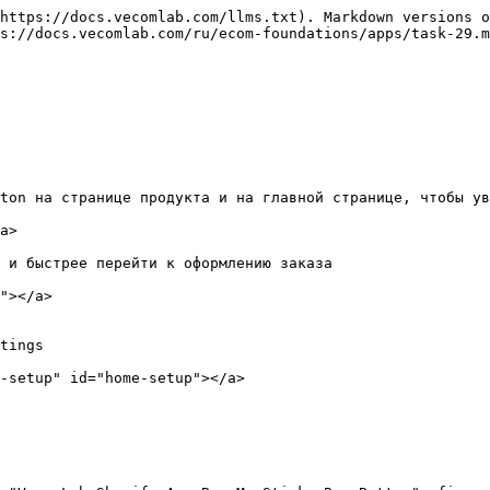
https://docs.vecomlab.com/llms.txt). Markdown versions o
s://docs.vecomlab.com/ru/ecom-foundations/apps/task-29.m
ton на странице продукта и на главной странице, чтобы ув
a>

 и быстрее перейти к оформлению заказа

"></a>

tings

-setup" id="home-setup"></a>
