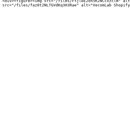
<div><figure><img src="/files/FYjlbE2oh5K2NCcxzclm" alt