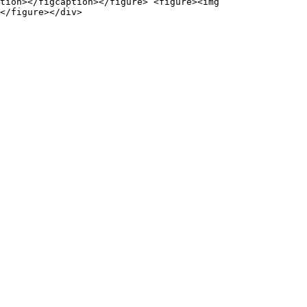
tion></figcaption></figure> <figure><img 