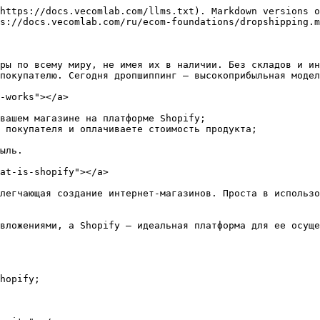
https://docs.vecomlab.com/llms.txt). Markdown versions o
s://docs.vecomlab.com/ru/ecom-foundations/dropshipping.m
ры по всему миру, не имея их в наличии. Без складов и ин
покупателю. Сегодня дропшиппинг — высокоприбыльная модел
-works"></a>

вашем магазине на платформе Shopify;

 покупателя и оплачиваете стоимость продукта;

ыль.

at-is-shopify"></a>

легчающая создание интернет-магазинов. Проста в использо
вложениями, а Shopify — идеальная платформа для ее осуще
hopify;
