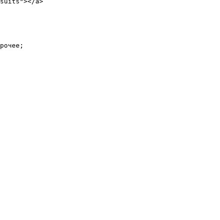
suits"></a>

рочее;
