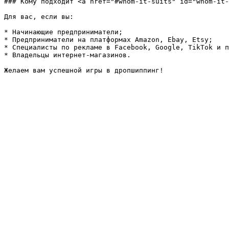
### Кому подходит <a href="#whom-it-suits" id="whom-it-
Для вас, если вы:

* Начинающие предприниматели;

* Предприниматели на платформах Amazon, Ebay, Etsy;

* Специалисты по рекламе в Facebook, Google, TikTok и п
* Владельцы интернет-магазинов.
