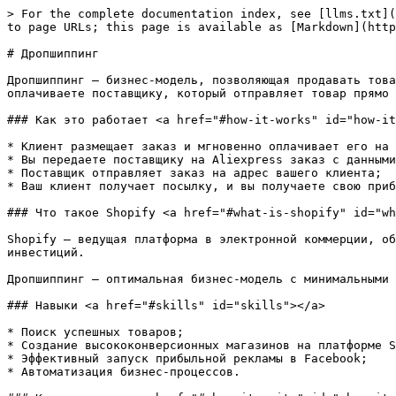
> For the complete documentation index, see [llms.txt](
to page URLs; this page is available as [Markdown](http
# Дропшиппинг

Дропшиппинг — бизнес-модель, позволяющая продавать това
оплачиваете поставщику, который отправляет товар прямо 
### Как это работает <a href="#how-it-works" id="how-it
* Клиент размещает заказ и мгновенно оплачивает его на 
* Вы передаете поставщику на Aliexpress заказ с данными
* Поставщик отправляет заказ на адрес вашего клиента;

* Ваш клиент получает посылку, и вы получаете свою приб
### Что такое Shopify <a href="#what-is-shopify" id="wh
Shopify — ведущая платформа в электронной коммерции, об
инвестиций.

Дропшиппинг — оптимальная бизнес-модель с минимальными 
### Навыки <a href="#skills" id="skills"></a>

* Поиск успешных товаров;

* Создание высококонверсионных магазинов на платформе S
* Эффективный запуск прибыльной рекламы в Facebook;

* Автоматизация бизнес-процессов.
