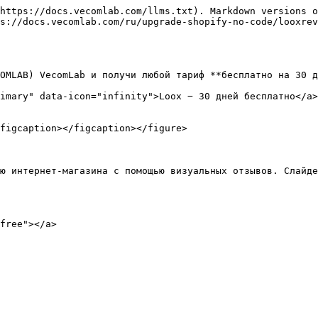
https://docs.vecomlab.com/llms.txt). Markdown versions o
s://docs.vecomlab.com/ru/upgrade-shopify-no-code/looxrev
OMLAB) VecomLab и получи любой тариф **бесплатно на 30 д
imary" data-icon="infinity">Loox − 30 дней бесплатно</a>

figcaption></figcaption></figure>

ю интернет-магазина с помощью визуальных отзывов. Слайде
free"></a>
