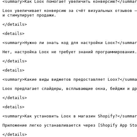
<summary>Как Loox помогает увеличить конверсию?</summar
Loox увеличивает конверсию за счёт визуальных отзывов —
и стимулирует продажи.

</details>

<details>

<summary>Нужно ли знать код для настройки Loox?</summar
Нет, настройка Loox не требует знаний программирования.
</details>

<details>

<summary>Какие виды виджетов предоставляет Loox?</summa
Loox предлагает слайдеры, всплывающие окна, бейджи и др
</details>

<details>

<summary>Как установить Loox в магазин Shopify?</summar
Приложение легко устанавливается через [Shopify App Sto
</details>
