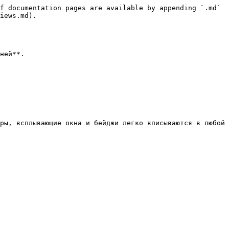
f documentation pages are available by appending `.md` 
iews.md).

ней**.

ры, всплывающие окна и бейджи легко вписываются в любой 