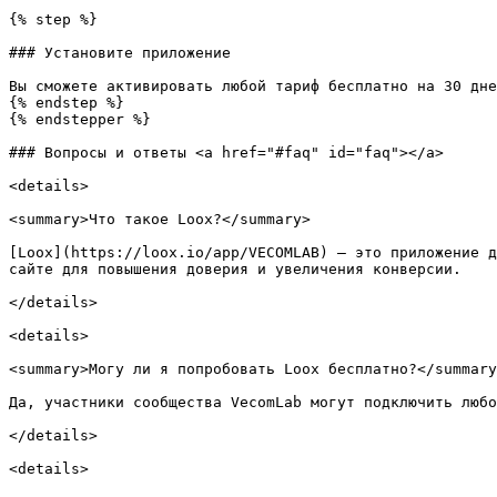
{% step %}

### Установите приложение

Вы сможете активировать любой тариф бесплатно на 30 дне
{% endstep %}

{% endstepper %}

### Вопросы и ответы <a href="#faq" id="faq"></a>

<details>

<summary>Что такое Loox?</summary>

[Loox](https://loox.io/app/VECOMLAB) — это приложение д
сайте для повышения доверия и увеличения конверсии.

</details>

<details>

<summary>Могу ли я попробовать Loox бесплатно?</summary
Да, участники сообщества VecomLab могут подключить любо
</details>

<details>
