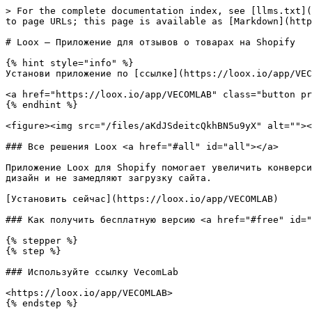
> For the complete documentation index, see [llms.txt](
to page URLs; this page is available as [Markdown](http
# Loox – Приложение для отзывов о товарах на Shopify

{% hint style="info" %}

Установи приложение по [ссылке](https://loox.io/app/VEC
<a href="https://loox.io/app/VECOMLAB" class="button pr
{% endhint %}

<figure><img src="/files/aKdJSdeitcQkhBN5u9yX" alt=""><
### Все решения Loox <a href="#all" id="all"></a>

Приложение Loox для Shopify помогает увеличить конверси
дизайн и не замедляют загрузку сайта.

[Установить сейчас](https://loox.io/app/VECOMLAB)

### Как получить бесплатную версию <a href="#free" id="
{% stepper %}

{% step %}

### Используйте ссылку VecomLab

<https://loox.io/app/VECOMLAB>

{% endstep %}
