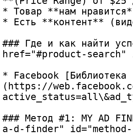
**(Price Range) от $25 
* Товар **нам нравится**
* Есть **контент** (вид
### Где и как найти усп
href="#product-search" 
* Facebook [Библиотека 
(https://web.facebook.c
active_status=all\&ad_t
### Метод #1: MY AD FIN
a-d-finder" id="method-