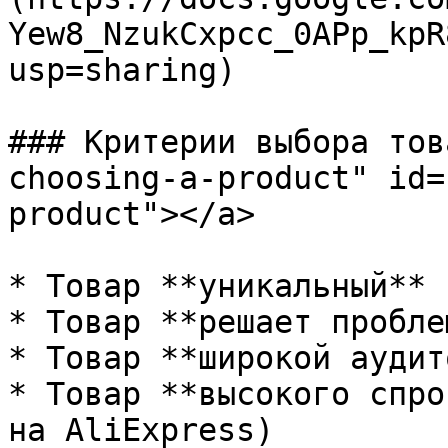
Yew8_NzukCxpcc_0APp_kpR
usp=sharing)

### Критерии выбора тов
choosing-a-product" id=
product"></a>

* Товар **уникальный** 
* Товар **решает проблем
* Товар **широкой аудит
* Товар **высокого спро
на AliExpress)
